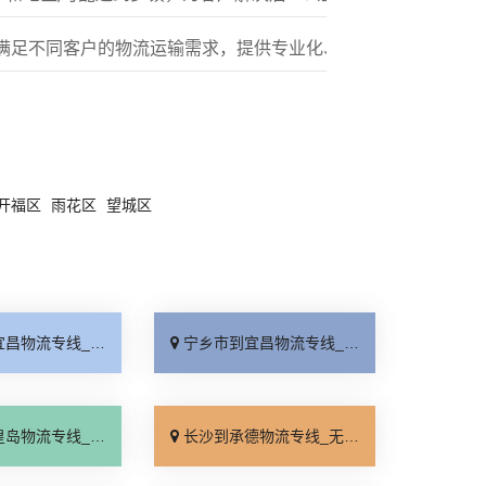
满足不同客户的物流运输需求，提供专业化、标准化的多元服务
开福区
雨花区
望城区
线_价格实惠「急你所需」
宁乡市到宜昌物流专线_全境到达「需要几天」
线_天天发车「高效快运」
长沙到承德物流专线_无需中转「每日发车」