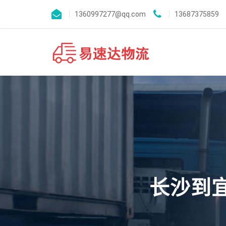
1360997277@qq.com
13687375859
长沙到